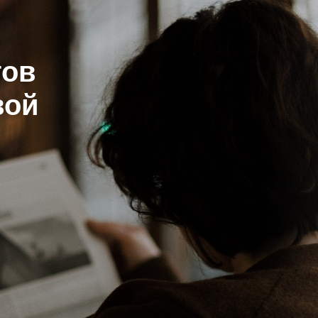
гов
вой