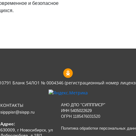
овременное и безопасное
щихся.
 10791 Бланк 54ЛО1 № 0004346 (регистрационный номер лиценз
КОНТАКТЫ
АНО ДПО "СИПППИСР"
ИНН
5405022629
sipppisr@sispp.ru
ОГРН 1185476031520
Адрес:
Политика обработки персональных дан
630009, г Новосибирск, ул
Добролюбова, д 18/1,