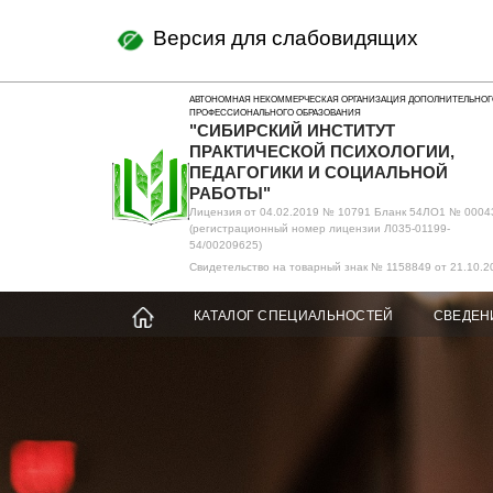
Версия для слабовидящих
АВТОНОМНАЯ НЕКОММЕРЧЕСКАЯ ОРГАНИЗАЦИЯ ДОПОЛНИТЕЛЬНОГ
ПРОФЕССИОНАЛЬНОГО ОБРАЗОВАНИЯ
"СИБИРСКИЙ ИНСТИТУТ
ПРАКТИЧЕСКОЙ ПСИХОЛОГИИ,
ПЕДАГОГИКИ И СОЦИАЛЬНОЙ
РАБОТЫ"
Лицензия от 04.02.2019 № 10791 Бланк 54ЛО1 № 0004
(регистрационный номер лицензии Л035-01199-
54/00209625)
Свидетельство на товарный знак № 1158849 от 21.10.2
КАТАЛОГ СПЕЦИАЛЬНОСТЕЙ
СВЕДЕН