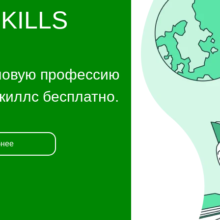
KILLS
 новую профессию
киллс бесплатно.
бнее