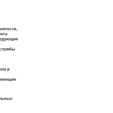
нятости,
екта
ледующие
 службы
ком в
имеющие
ельных