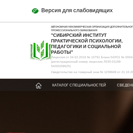
Версия для слабовидящих
АВТОНОМНАЯ НЕКОММЕРЧЕСКАЯ ОРГАНИЗАЦИЯ ДОПОЛНИТЕЛЬНОГ
ПРОФЕССИОНАЛЬНОГО ОБРАЗОВАНИЯ
"СИБИРСКИЙ ИНСТИТУТ
ПРАКТИЧЕСКОЙ ПСИХОЛОГИИ,
ПЕДАГОГИКИ И СОЦИАЛЬНОЙ
РАБОТЫ"
Лицензия от 04.02.2019 № 10791 Бланк 54ЛО1 № 0004
(регистрационный номер лицензии Л035-01199-
54/00209625)
Свидетельство на товарный знак № 1158849 от 21.10.2
КАТАЛОГ СПЕЦИАЛЬНОСТЕЙ
СВЕДЕН