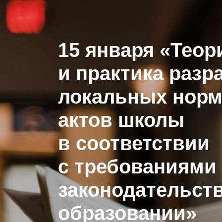
15 января «Теор
и практика разр
локальных нор
актов школы
в соответствии
с требованиями
законодательств
образовании»