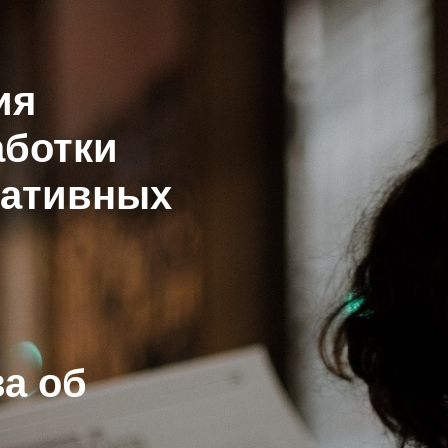
ия
аботки
мативных
а об