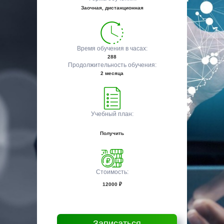
Заочная, дистанционная
Время обучения в часах:
288
Продолжительность обучения:
2 месяца
Учебный план:
Получить
Стоимость:
12000 ₽
Записаться