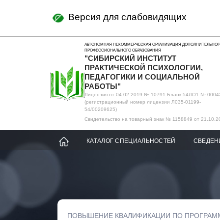
Версия для слабовидящих
АВТОНОМНАЯ НЕКОММЕРЧЕСКАЯ ОРГАНИЗАЦИЯ ДОПОЛНИТЕЛЬНОГ
ПРОФЕССИОНАЛЬНОГО ОБРАЗОВАНИЯ
"СИБИРСКИЙ ИНСТИТУТ
ПРАКТИЧЕСКОЙ ПСИХОЛОГИИ,
ПЕДАГОГИКИ И СОЦИАЛЬНОЙ
РАБОТЫ"
Лицензия от 04.02.2019 № 10791 Бланк 54ЛО1 № 0004
(регистрационный номер лицензии Л035-01199-
54/00209625)
Свидетельство на товарный знак № 1158849 от 21.10.2
КАТАЛОГ СПЕЦИАЛЬНОСТЕЙ
СВЕДЕН
ПОВЫШЕНИЕ КВАЛИФИКАЦИИ ПО ПРОГРАМ