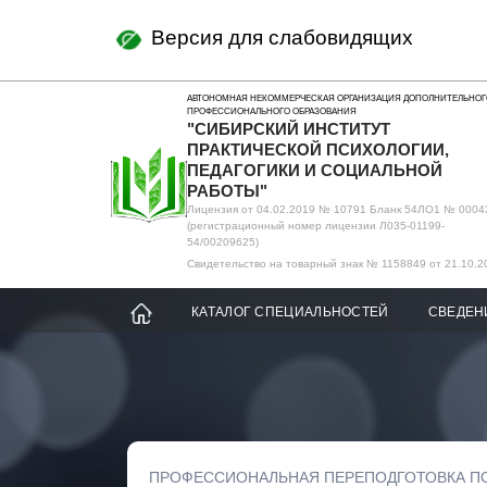
Версия для слабовидящих
АВТОНОМНАЯ НЕКОММЕРЧЕСКАЯ ОРГАНИЗАЦИЯ ДОПОЛНИТЕЛЬНОГ
ПРОФЕССИОНАЛЬНОГО ОБРАЗОВАНИЯ
"СИБИРСКИЙ ИНСТИТУТ
ПРАКТИЧЕСКОЙ ПСИХОЛОГИИ,
ПЕДАГОГИКИ И СОЦИАЛЬНОЙ
РАБОТЫ"
Лицензия от 04.02.2019 № 10791 Бланк 54ЛО1 № 0004
(регистрационный номер лицензии Л035-01199-
54/00209625)
Свидетельство на товарный знак № 1158849 от 21.10.2
КАТАЛОГ СПЕЦИАЛЬНОСТЕЙ
СВЕДЕН
ПРОФЕССИОНАЛЬНАЯ ПЕРЕПОДГОТОВКА П