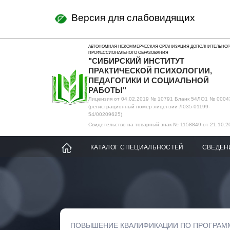
Версия для слабовидящих
АВТОНОМНАЯ НЕКОММЕРЧЕСКАЯ ОРГАНИЗАЦИЯ ДОПОЛНИТЕЛЬНОГ
ПРОФЕССИОНАЛЬНОГО ОБРАЗОВАНИЯ
"СИБИРСКИЙ ИНСТИТУТ
ПРАКТИЧЕСКОЙ ПСИХОЛОГИИ,
ПЕДАГОГИКИ И СОЦИАЛЬНОЙ
РАБОТЫ"
Лицензия от 04.02.2019 № 10791 Бланк 54ЛО1 № 0004
(регистрационный номер лицензии Л035-01199-
54/00209625)
Свидетельство на товарный знак № 1158849 от 21.10.2
КАТАЛОГ СПЕЦИАЛЬНОСТЕЙ
СВЕДЕН
ПОВЫШЕНИЕ КВАЛИФИКАЦИИ ПО ПРОГРАМ