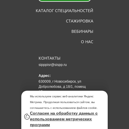
КАТАЛОГ СПЕЦИАЛЬНОСТЕЙ
СТАЖИРОВКА
ВЕБИНАРЫ
О НАС
КОНТАКТЫ
sipppisr@sispp.ru
Адрес:
630009, г Новосибирск, ул
Добролюбова, д 18/1, помещ
17
Мы используем сервис веб-аналитики Яндекс
Метрика. Продолжая пользоваться сайтом, вы
АНО ДПО "СИПППИСР"
ИНН
5405022629
соглашаетесь с использованием файлов cookie.
Согласие на обработку данных с
ОГРН 1185476031520
использованием метрических
программ
Политика обработки персональных