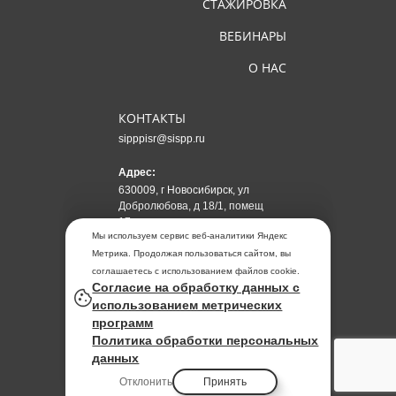
СТАЖИРОВКА
ВЕБИНАРЫ
О НАС
КОНТАКТЫ
sipppisr@sispp.ru
Адрес:
630009, г Новосибирск, ул
Добролюбова, д 18/1, помещ
17
Мы используем сервис веб-аналитики Яндекс
Метрика. Продолжая пользоваться сайтом, вы
АНО ДПО "СИПППИСР"
соглашаетесь с использованием файлов cookie.
ИНН
5405022629
Согласие на обработку данных с
ОГРН 1185476031520
использованием метрических
программ
Политика обработки персональных
Политика обработки персональных
данных
данных
Отклонить
Принять